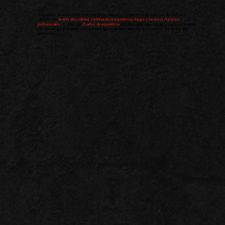
Enfocadas en satisfacer cada uno de los requisitos y objetivos de cada uno de nuestros
clientes con
la
más
alta
calidad,
combinando
la
experiencia,
equipo
y
recursos
humanos
profesionales.
Más de
25
años
de
experiencia
nos respaldan para brindar servicios integrales
con tecnología avanzada y compromiso que requieren cada uno de los proyectos en los que
participamos.