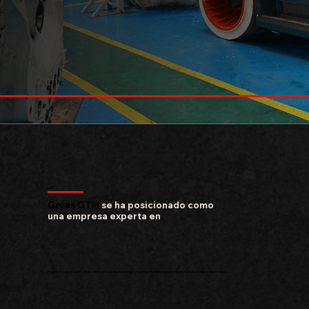
Grúas GTM
se
ha
posicionado
como
una
empresa
experta
en
Proyectos de misión crítica en montaje, desmontaje y transporte de maquinaria en instalaciones industriales.