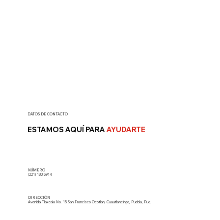
DATOS DE CONTACTO
ESTAMOS AQUÍ PARA
AYUDARTE
NÚMERO
(221)
183
5914
DIRECCIÓN
Avenida
Tlaxcala
No.
15
San
Francisco
Ocotlan,
Cuautlancingo,
Puebla,
Pue.