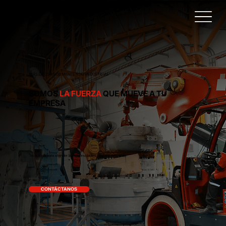
MÁS DE 25 AÑOS MOVIENDO INDUSTRIAS
SOMOS
LA
FUERZA
QUE MUEVE A TU
EMPRESA
Tecnología para atender las necesidades de cada proyecto.
CONTÁCTANOS