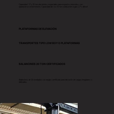
Capacidad 17 y 25 ton electrónico, especiales para espacios reducidos, con
operación a control remoto. Capacidad de 6 a 16 ton combustión a gas LP o diésel
PLATAFORMAS DE ELEVACIÓN
TRANSPORTES TIPO LOW BOY O PLATAFORMAS
BALANCINES 20 TON CERTIFICADOS
Balancines de 20 toneladas con equipo certificado para elevación de cargas irregulares o
delicadas.