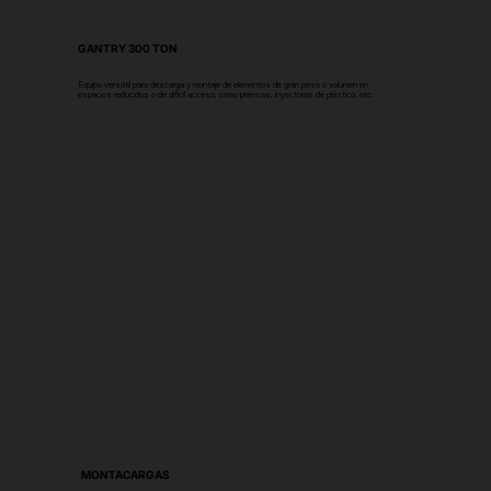
GANTRY 300 TON
Equipo versátil para descarga y montaje de elementos de gran peso o volumen en
espacios reducidos o de difícil acceso, como prensas, inyectoras de plástico, etc.
MONTACARGAS