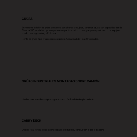
GRÚAS
En nuestra división de grúas contamos con diversos equipos, tenemos grúas con capacidad desde
5 hasta 200 toneladas, ya sea para un espacio reducido o para gran peso y volumen. Los equipos
pueden ser a gasolina y eléctricos.
Renta de grúas tipo Titán o auto cargables. Capacidad de 10 a 30 toneladas.
GRÚAS INDUSTRIALES MONTADAS SOBRE CAMIÓN
Ideales para maniobras rápidas gracias a su facilidad de desplazamiento.
CARRY DECK
Desde 10 a 15 ton, ideales para espacios reducidos, combustión a gas o gasolina